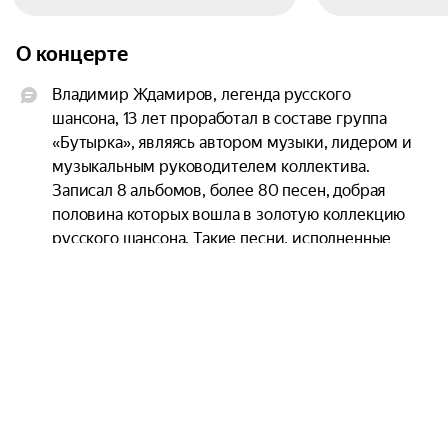
О концерте
Владимир Ждамиров, легенда русского 
шансона, 13 лет проработал в составе группа 
«Бутырка», являясь автором музыки, лидером и 
музыкальным руководителем коллектива. 
Записал 8 альбомов, более 80 песен, добрая 
половина которых вошла в золотую коллекцию 
русского шансона. Такие песни, исполненные 
Владимиром, как «Запахло весной», «Тает снег», 
«Кольщик», «Аттестат», «Икона», «Шарик», «Не 
трогай осень», «Последний рассвет» и многие 
другие глубоко запали в душу поклонникам 
коллектива, что на долгие годы определило его 
популярность и востребованность.

В декабре 2013 года, вынужден был покинуть 