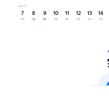
АВГУСТ
7
8
9
10
11
12
13
14
ПТ
СБ
ВС
ПН
ВТ
СР
ЧТ
ПТ