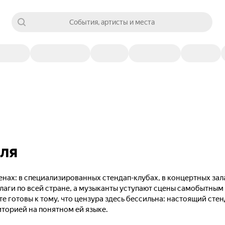
События, артисты и места
еля
нах: в специализированных стендап-клубах, в концертных зал
лаги по всей стране, а музыканты уступают сцены самобытны
те готовы к тому, что цензура здесь бессильна: настоящий сте
иторией на понятном ей языке.