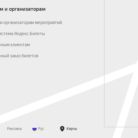
м и организаторам
и организаторам мероприятий
истема Яндекс Билеты
вным клиентам
ный заказ билетов
Реклама
Рус
Керчь