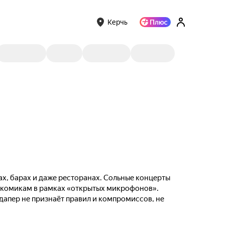
Керчь
ах, барах и даже ресторанах. Сольные концерты
м комикам в рамках «открытых микрофонов».
ндапер не признаёт правил и компромиссов, не