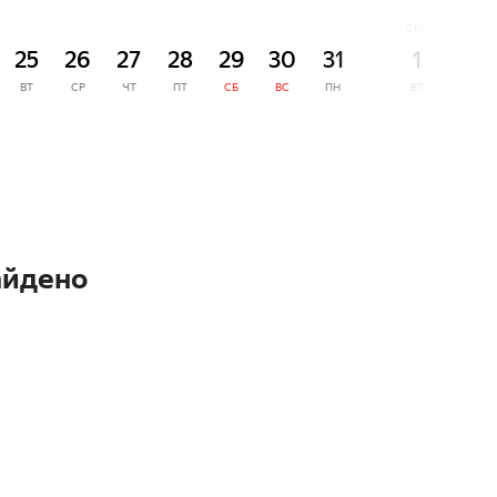
СЕНТЯБРЬ
25
26
27
28
29
30
31
1
2
ВТ
СР
ЧТ
ПТ
СБ
ВС
ПН
ВТ
СР
айдено