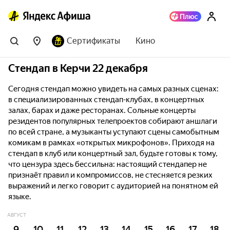
Сертификаты
Кино
Стендап в Керчи 22 декабря
Сегодня стендап можно увидеть на самых разных сценах:
в специализированных стендап-клубах, в концертных
залах, барах и даже ресторанах. Сольные концерты
резидентов популярных телепроектов собирают аншлаги
по всей стране, а музыканты уступают сцены самобытным
комикам в рамках «открытых микрофонов». Приходя на
стендап в клуб или концертный зал, будьте готовы к тому,
что цензура здесь бессильна: настоящий стендапер не
признаёт правил и компромиссов, не стесняется резких
выражений и легко говорит с аудиторией на понятном ей
языке.
АВГУСТ
9
10
11
12
13
14
15
16
17
18