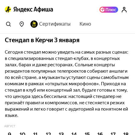
Сертификаты
Кино
Стендап в Керчи 3 января
Сегодня стендап можно увидеть на самых разных сценах:
в специализированных стендап-клубах, в концертных
залах, барах и даже ресторанах. Сольные концерты
резидентов популярных телепроектов собирают аншлаги
по всей стране, а музыканты уступают сцены самобытным
комикам в рамках «открытых микрофонов». Приходя на
стендап в клуб или концертный зал, будьте готовы к тому,
что цензура здесь бессильна: настоящий стендапер не
признаёт правил и компромиссов, не стесняется резких
выражений и легко говорит с аудиторией на понятном ей
языке.
АВГУСТ
9
10
11
12
13
14
15
16
17
18