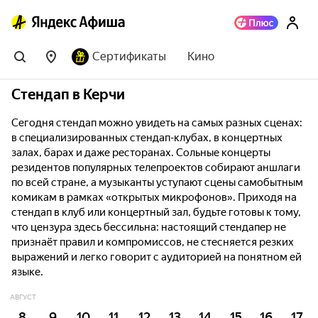
Сертификаты
Кино
Стендап в Керчи
Сегодня стендап можно увидеть на самых разных сценах:
в специализированных стендап-клубах, в концертных
залах, барах и даже ресторанах. Сольные концерты
резидентов популярных телепроектов собирают аншлаги
по всей стране, а музыканты уступают сцены самобытным
комикам в рамках «открытых микрофонов». Приходя на
стендап в клуб или концертный зал, будьте готовы к тому,
что цензура здесь бессильна: настоящий стендапер не
признаёт правил и компромиссов, не стесняется резких
выражений и легко говорит с аудиторией на понятном ей
языке.
АВГУСТ
8
9
10
11
12
13
14
15
16
17