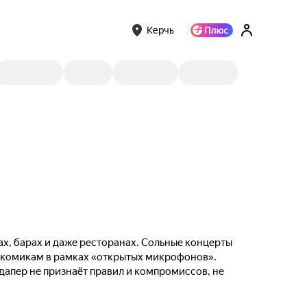
Керчь
ах, барах и даже ресторанах. Сольные концерты
м комикам в рамках «открытых микрофонов».
ндапер не признаёт правил и компромиссов, не