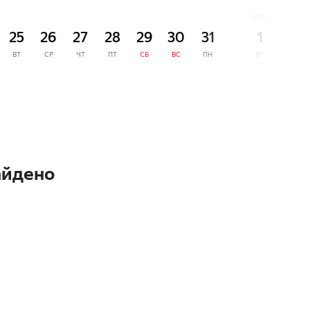
СЕНТЯБРЬ
25
26
27
28
29
30
31
1
2
ВТ
СР
ЧТ
ПТ
СБ
ВС
ПН
ВТ
СР
айдено