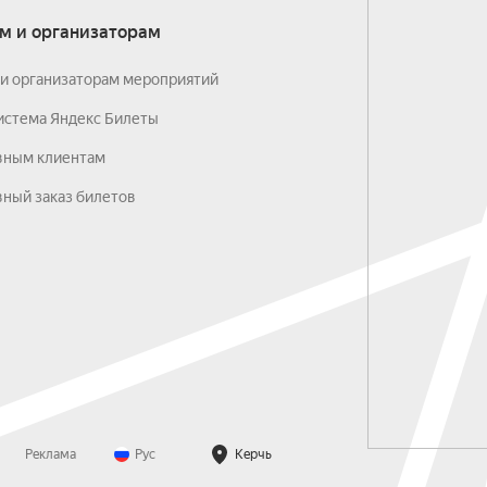
м и организаторам
и организаторам мероприятий
истема Яндекс Билеты
вным клиентам
ный заказ билетов
Реклама
Рус
Керчь