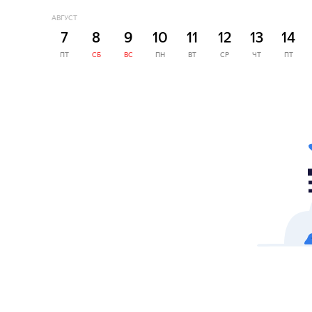
АВГУСТ
7
8
9
10
11
12
13
14
ПТ
СБ
ВС
ПН
ВТ
СР
ЧТ
ПТ