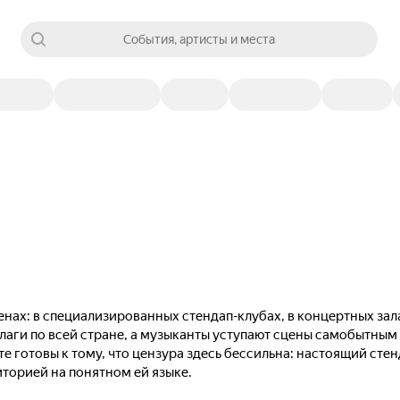
События, артисты и места
нах: в специализированных стендап-клубах, в концертных зал
лаги по всей стране, а музыканты уступают сцены самобытны
те готовы к тому, что цензура здесь бессильна: настоящий сте
иторией на понятном ей языке.