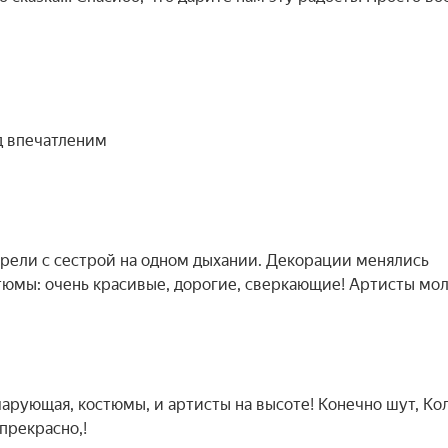
д впечатленим
трели с сестрой на одном дыхании. Декорации менялись
стюмы: очень красивые, дорогие, сверкающие! Артисты мо
чарующая, костюмы, и артисты на высоте! Конечно шут, Ко
 прекрасно,!