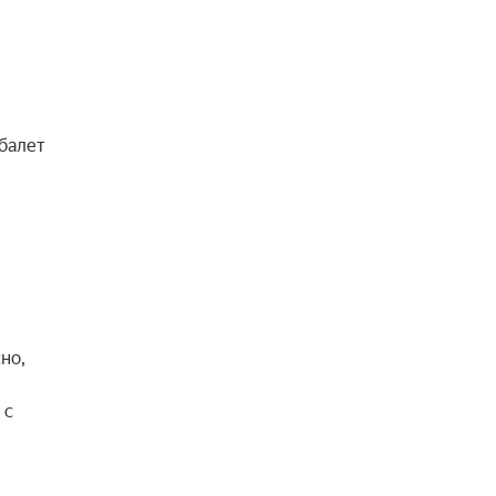
балет
но,
 с