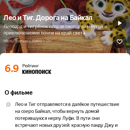
Лео и Тиг. Дорога на Байкал
Леопард и тигрёнок отправляются за мечтой и
приключениями почти на край света
Мультфильм  •  Кино  •  0+
6.9
Рейтинг
О фильме
Лео и Тиг отправляются в далёкое путешествие 
на озеро Байкал, чтобы вернуть домой 
потерявшуюся нерпу Луфи. В пути они 
встречают новых друзей: красную панду Джу и 