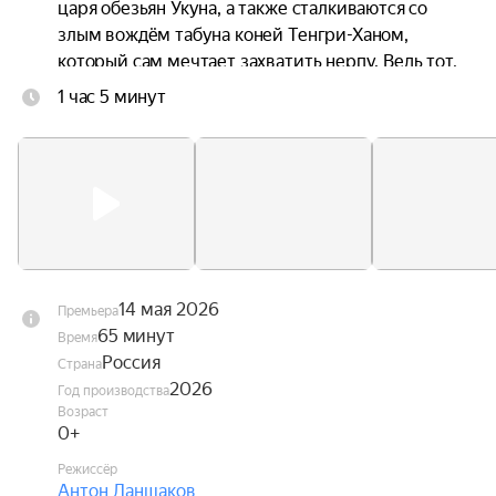
царя обезьян Укуна, а также сталкиваются со 
злым вождём табуна коней Тенгри-Ханом, 
который сам мечтает захватить нерпу. Ведь тот, 
кто вернёт Луфи, получит в награду выполнение 
1 час 5 минут
любого желания от хозяина Байкала — великого 
дракона Лусуда.
14 мая 2026
Премьера
65 минут
Время
Россия
Страна
2026
Год производства
Возраст
0+
Режиссёр
Антон Ланшаков