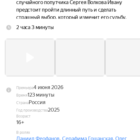
случайного попутчика Сергея Волкова Ивану 
предстоит пройти длинный путь и сделать 
страшный выбор, который изменит его судьбу.
2 часа 3 минуты
4 июня 2026
Премьера
123 минуты
Время
Россия
Страна
2025
Год производства
Возраст
16+
В ролях
Даниил Феофанов
,
Серафима Гощанская
,
Олег