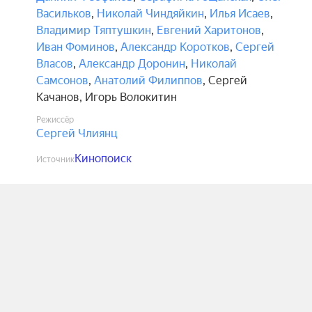
Васильков
,
Николай Чиндяйкин
,
Илья Исаев
,
Владимир Тяптушкин
,
Евгений Харитонов
,
Иван Фоминов
,
Александр Коротков
,
Сергей
Власов
,
Александр Доронин
,
Николай
Самсонов
,
Анатолий Филиппов
,
Сергей
Качанов
,
Игорь Волокитин
Режиссёр
Сергей Члиянц
Кинопоиск
Источник