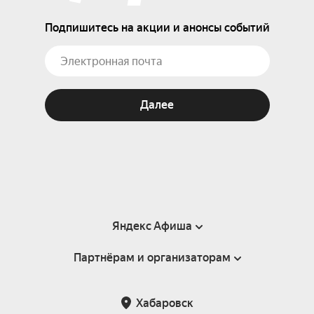
Подпишитесь на акции и анонсы событий
Далее
Яндекс Афиша
Партнёрам и организаторам
Справка
Пользовательское соглашение
Партнёрам и организаторам мероприятий
Хабаровск
Подарочные сертификаты
Билетная система Яндекс Билеты