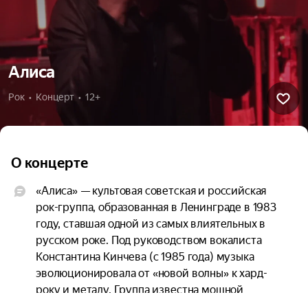
Алиса
Рок  •  Концерт  •  12+
О концерте
«Алиса» — культовая советская и российская 
рок-группа, образованная в Ленинграде в 1983 
году, ставшая одной из самых влиятельных в 
русском роке. Под руководством вокалиста 
Константина Кинчева (с 1985 года) музыка 
эволюционировала от «новой волны» к хард-
року и металу. Группа известна мощной 
фанатской базой («Армия Алисы») и 