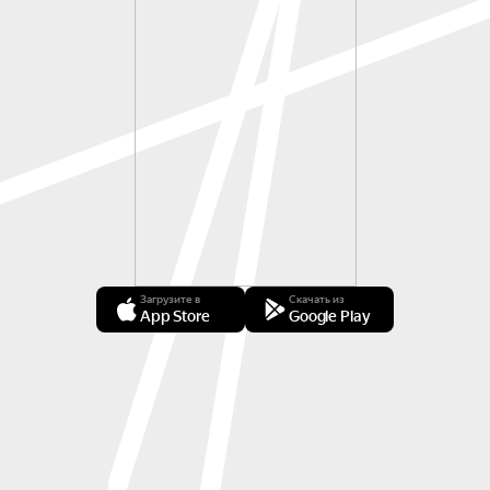
Загрузите в
Скачать из
App Store
Google Play