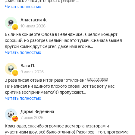
,смеялась 2 часа ,это просто разрыв…
Читать полностью
Анастасия Ф.
10 июля 2026
Были на концерте Олова в Геленджике, в целом концерт
хороший, но разогрев целый час это тумач. Сначала вышел
другой комик друг Сергея, даже имя его не…
Читать полностью
Вася П.
9 июля 2026
3 раза писал отзыв и три раза "отклонён" 🤣🤣🤣🤣🤣
Ни написал ни единого плохого слова! Вот так вот у нас
критика воспринимается))) пропускают…
Читать полностью
Дарья Виденина
7 июля 2026
Краснодар, спасибо огромное всем организаторам и
участникам шоу, всё было отлично) Разогрев - топ, программа