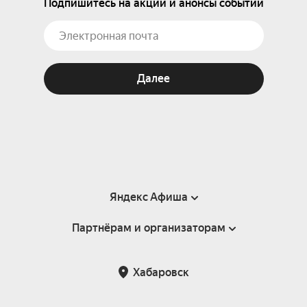
Подпишитесь на акции и анонсы событий
Далее
Яндекс Афиша
Партнёрам и организаторам
Справка
Пользовательское соглашение
Партнёрам и организаторам мероприятий
Хабаровск
Подарочные сертификаты
Билетная система Яндекс Билеты
Возврат билетов