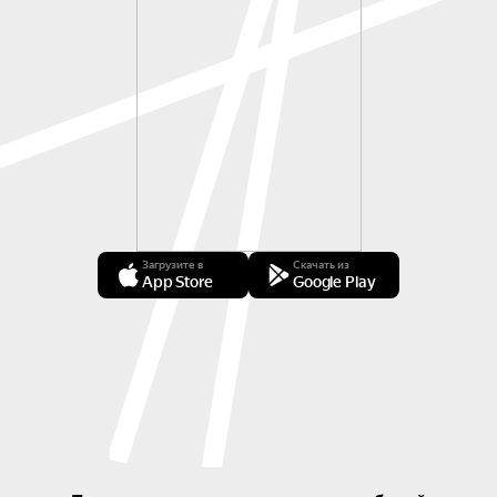
Загрузите в
Скачать из
App Store
Google Play