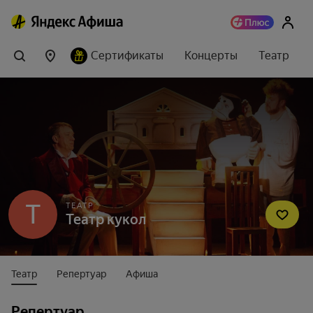
Сертификаты
Концерты
Театр
Т
ТЕАТР
Театр кукол
Театр
Репертуар
Афиша
Репертуар