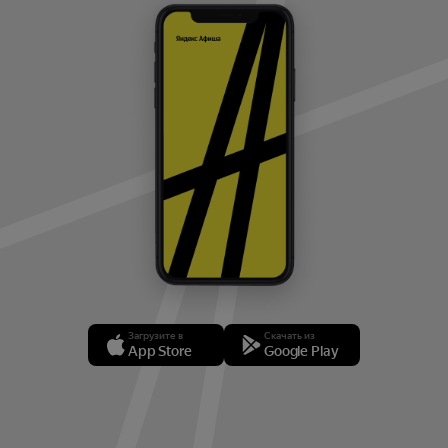
Загрузите в
Скачать из
App Store
Google Play