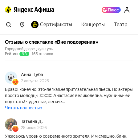
Сертификаты
Концерты
Театр
Отзывы о спектакле «Вне подозрения»
Городской дворец культуры
Рейтинг
9.3
165 отзывов
Анна Цуба
2 августа 2026
Браво! конечно, это-легкая,непритязательная пьеса. Но актеры
просто молодцы 👏👏👏 Анастасия великолепна, мужчины- ей
под стать! чудесные, легкие…
Читать полностью
Татьяна Д.
28 июля 2026
Ужасаюсь уровню современного зрителя. Им смешно, блин.