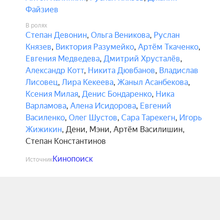
Файзиев
В ролях
Степан Девонин
,
Ольга Веникова
,
Руслан
Князев
,
Виктория Разумейко
,
Артём Ткаченко
,
Евгения Медведева
,
Дмитрий Хрусталёв
,
Александр Котт
,
Никита Дювбанов
,
Владислав
Лисовец
,
Лира Кекеева
,
Жаныл Асанбекова
,
Ксения Милая
,
Денис Бондаренко
,
Ника
Варламова
,
Алена Исидорова
,
Евгений
Василенко
,
Олег Шустов
,
Сара Тарекегн
,
Игорь
Жижикин
,
Дени
,
Мэни
,
Артём Василишин
,
Степан Константинов
Кинопоиск
Источник