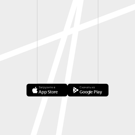
Загрузите в
Скачать из
App Store
Google Play