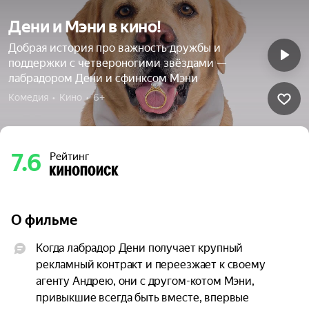
Дени и Мэни в кино!
Добрая история про важность дружбы и
поддержки с четвероногими звёздами —
лабрадором Дени и сфинксом Мэни
Комедия  •  Кино  •  6+
7.6
Рейтинг
О фильме
Когда лабрадор Дени получает крупный 
рекламный контракт и переезжает к своему 
агенту Андрею, они с другом-котом Мэни, 
привыкшие всегда быть вместе, впервые 