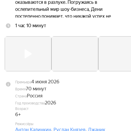
оказываются в разлуке. Погружаясь в 
ослепительный мир шоу-бизнеса, Дени 
постепенно понимает, что никакой успех не 
способен заменить семью, а искренность ценнее 
1 час 10 минут
любых контрактов. В это же время Андрей 
переживает кризис в отношениях с невестой, и 
именно Дени помогает ему заново поверить в 
любовь.
4 июня 2026
Премьера
70 минут
Время
Россия
Страна
2026
Год производства
Возраст
6+
Режиссёры
Антон Калинкин
,
Руслан Князев
,
Джаник