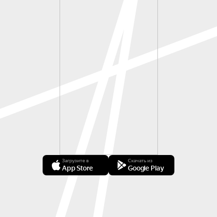
Загрузите в
Скачать из
App Store
Google Play