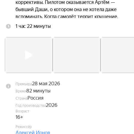
коррективы. Пилотом оказывается Артём — 
бывший Даши, о котором она не хотела даже 
вспоминать. Когда самолёт терпит крушение, 
троим приходится прыгать без подготовки. 
1 час 22 минуты
Стропы путаются. Они чудом остаются в живых 
— но оказываются подвешены над горной 
пропастью посреди бушующих лесных пожаров. 
Даша оказывается между двумя мужчинами, с 
каждым из которых связана её жизнь. Один — 
настоящее. Другой — незажившее прошлое.
28 мая 2026
Премьера
82 минуты
Время
Россия
Страна
2026
Год производства
Возраст
16+
Режиссёр
Алексей Ионов