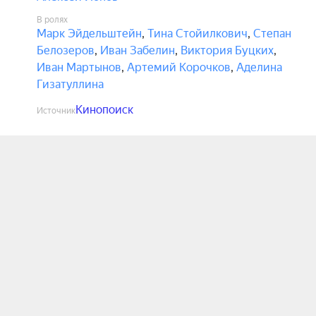
В ролях
Марк Эйдельштейн
,
Тина Стойилкович
,
Степан
Белозеров
,
Иван Забелин
,
Виктория Буцких
,
Иван Мартынов
,
Артемий Корочков
,
Аделина
Гизатуллина
Кинопоиск
Источник