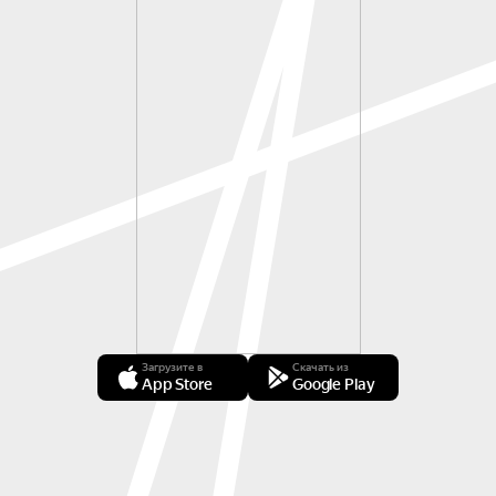
Загрузите в
Скачать из
App Store
Google Play