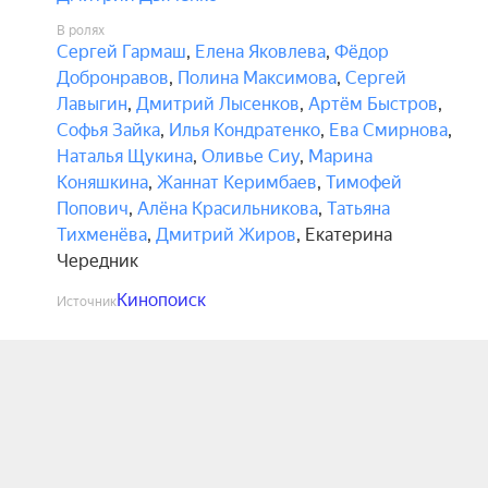
В ролях
Сергей Гармаш
,
Елена Яковлева
,
Фёдор
Добронравов
,
Полина Максимова
,
Сергей
Лавыгин
,
Дмитрий Лысенков
,
Артём Быстров
,
Софья Зайка
,
Илья Кондратенко
,
Ева Смирнова
,
Наталья Щукина
,
Оливье Сиу
,
Марина
Коняшкина
,
Жаннат Керимбаев
,
Тимофей
Попович
,
Алёна Красильникова
,
Татьяна
Тихменёва
,
Дмитрий Жиров
,
Екатерина
Чередник
Кинопоиск
Источник