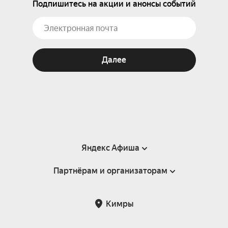
Подпишитесь на акции и анонсы событий
Далее
Яндекс Афиша
Партнёрам и организаторам
Справка
Пользовательское соглашение
Партнёрам и организаторам мероприятий
Кимры
Подарочные сертификаты
Билетная система Яндекс Билеты
Возврат билетов