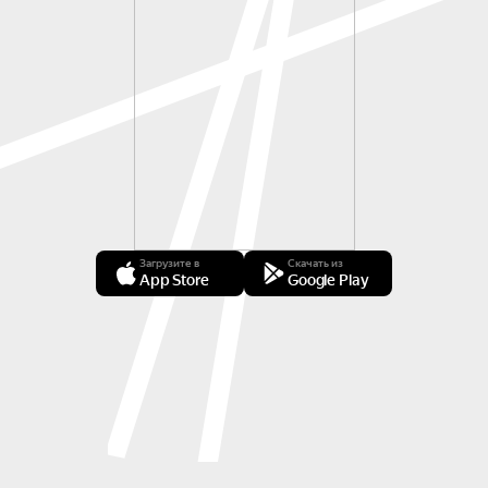
Загрузите в
Скачать из
App Store
Google Play