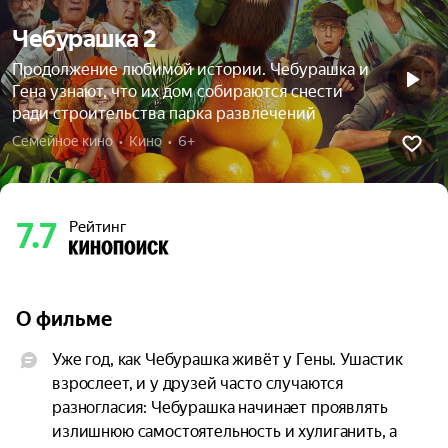
Чебурашка 2
Продолжение любимой истории. Чебурашка и
Гена узнают, что их дом собираются снести
ради строительства парка развлечений
Семейное кино  •  Кино  •  6+
7.7
Рейтинг
О фильме
Уже год, как Чебурашка живёт у Гены. Ушастик 
взрослеет, и у друзей часто случаются 
разногласия: Чебурашка начинает проявлять 
излишнюю самостоятельность и хулиганить, а 