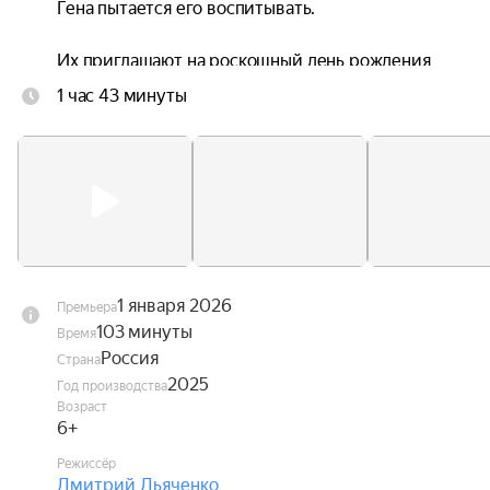
Гена пытается его воспитывать.

Их приглашают на роскошный день рождения 
Сони, где ушастик случайно портит праздник. В 
1 час 43 минуты
надежде избежать очередной ссоры Чебурашка 
вместе с Соней и Гришей тайно сбегают в горы, 
где их ждут невероятные пейзажи и 
захватывающие, но опасные приключения. 
Обнаружив пропажу, взрослые объединяются, 
чтобы вернуть детей домой. Им будет нужно 
исправить ситуацию и научиться 
прислушиваться друг к другу.
1 января 2026
Премьера
103 минуты
Время
Россия
Страна
2025
Год производства
Возраст
6+
Режиссёр
Дмитрий Дьяченко