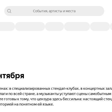
События, артисты и места
нтября
нах: в специализированных стендап-клубах, в концертных зал
лаги по всей стране, а музыканты уступают сцены самобытны
те готовы к тому, что цензура здесь бессильна: настоящий сте
иторией на понятном ей языке.