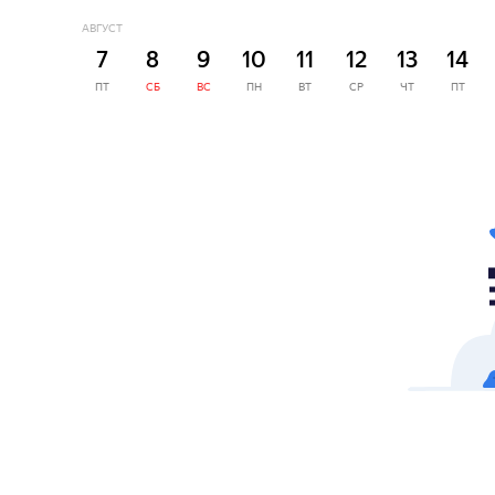
АВГУСТ
7
8
9
10
11
12
13
14
ПТ
СБ
ВС
ПН
ВТ
СР
ЧТ
ПТ