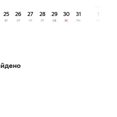
СЕНТЯБРЬ
25
26
27
28
29
30
31
1
2
ВТ
СР
ЧТ
ПТ
СБ
ВС
ПН
ВТ
СР
айдено