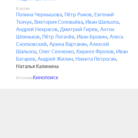
В ролях
Полина Чернышова
,
Пётр Рыков
,
Евгений
Ткачук
,
Виктория Соловьёва
,
Иван Шальопа
,
Андрей Некрасов
,
Дмитрий Гирев
,
Антон
Шпиньков
,
Пётр Логачёв
,
Иван Бровин
,
Алесь
Снопковский
,
Арина Вартанян
,
Алексей
Шальопа
,
Олег Сенченко
,
Кирилл Фролов
,
Иван
Батарев
,
Андрей Жилин
,
Никита Петросян
,
Наталья Калинина
Кинопоиск
Источник