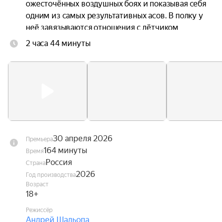
ожесточённых воздушных боях и показывая себя 
одним из самых результативных асов. В полку у 
неё завязываются отношения с лётчиком 
Алексеем Соломатиным. Её боевые победы, 
2 часа 44 минуты
потери и личные переживания не меняют 
твёрдый характер, который навсегда вписывает 
имя Лидии Литвяк в историю авиации.
30 апреля 2026
Премьера
164 минуты
Время
Россия
Страна
2026
Год производства
Возраст
18+
Режиссёр
Андрей Шальопа