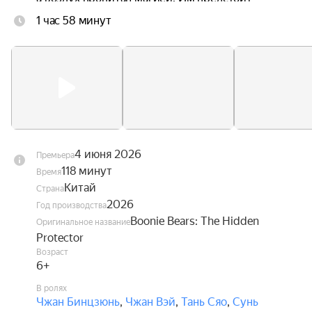
научиться управлять своими способностями и 
1 час 58 минут
найти своё место в этом удивительном мире, 
чтобы суметь вернуться домой.
4 июня 2026
Премьера
118 минут
Время
Китай
Страна
2026
Год производства
Boonie Bears: The Hidden
Оригинальное название
Protector
Возраст
6+
В ролях
Чжан Бинцзюнь
,
Чжан Вэй
,
Тань Сяо
,
Сунь