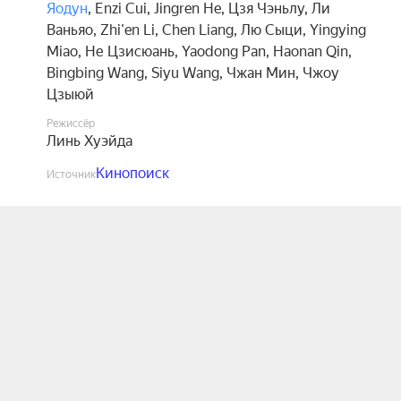
Яодун
,
Enzi Cui
,
Jingren He
,
Цзя Чэньлу
,
Ли
Ваньяо
,
Zhi'en Li
,
Chen Liang
,
Лю Сыци
,
Yingying
Miao
,
Не Цзисюань
,
Yaodong Pan
,
Haonan Qin
,
Bingbing Wang
,
Siyu Wang
,
Чжан Мин
,
Чжоу
Цзыюй
Режиссёр
Линь Хуэйда
Кинопоиск
Источник