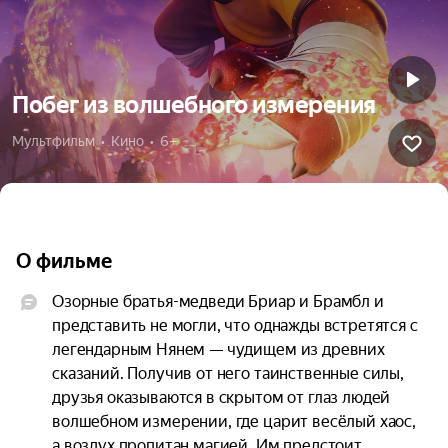
Побег из волшебного измерения
Мультфильм  •  Кино  •  6+
О фильме
Озорные братья-медведи Бриар и Брамбл и 
представить не могли, что однажды встретятся с 
легендарным Нянем — чудищем из древних 
сказаний. Получив от него таинственные силы, 
друзья оказываются в скрытом от глаз людей 
волшебном измерении, где царит весёлый хаос, 
а воздух пропитан магией. Им предстоит 