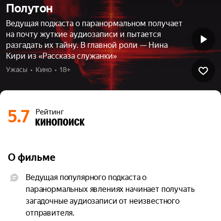
Полутон
Ведущая подкаста о паранормальном получает
на почту жуткие аудиозаписи и пытается
разгадать их тайну. В главной роли — Нина
Кири из «Рассказа служанки»
Ужасы  •  Кино  •  18+
5.7
Рейтинг
О фильме
Ведущая популярного подкаста о 
паранормальных явлениях начинает получать 
загадочные аудиозаписи от неизвестного 
отправителя.