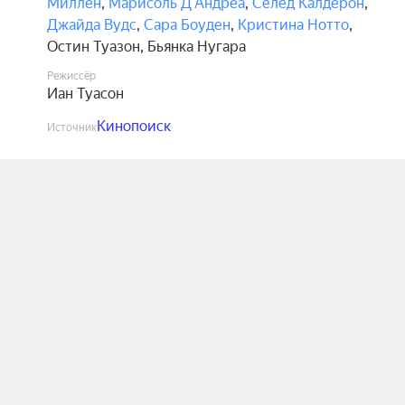
Миллен
,
Марисоль Д’Андреа
,
Селед Калдерон
,
Джайда Вудс
,
Сара Боуден
,
Кристина Нотто
,
Остин Туазон
,
Бьянка Нугара
Режиссёр
Иан Туасон
Кинопоиск
Источник