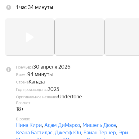
1 час 34 минуты
30 апреля 2026
Премьера
94 минуты
Время
Канада
Страна
2025
Год производства
Undertone
Оригинальное название
Возраст
18+
В ролях
Нина Кири
,
Адам ДиМарко
,
Мишель Дюке
,
Кеана Бастидас
,
Джефф Юн
,
Райан Тернер
,
Эри