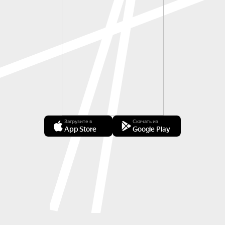
Загрузите в
Скачать из
App Store
Google Play