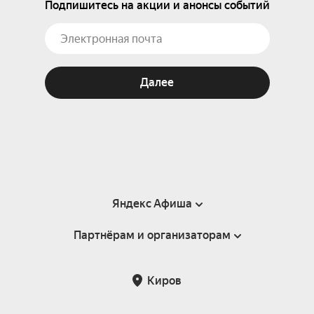
Подпишитесь на акции и анонсы событий
Далее
Яндекс Афиша
Партнёрам и организаторам
Справка
Пользовательское соглашение
Партнёрам и организаторам мероприятий
Киров
Подарочные сертификаты
Билетная система Яндекс Билеты
Возврат билетов