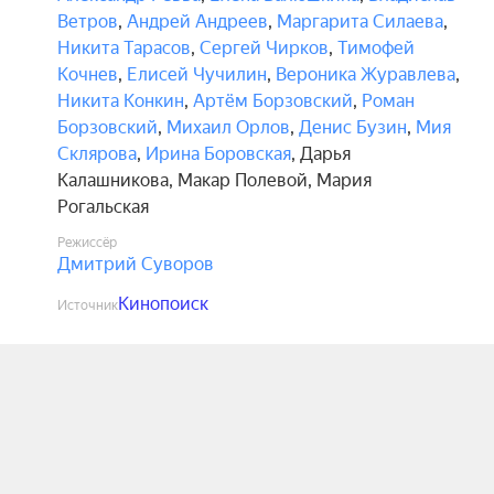
Ветров
,
Андрей Андреев
,
Маргарита Силаева
,
Никита Тарасов
,
Сергей Чирков
,
Тимофей
Кочнев
,
Елисей Чучилин
,
Вероника Журавлева
,
Никита Конкин
,
Артём Борзовский
,
Роман
Борзовский
,
Михаил Орлов
,
Денис Бузин
,
Мия
Склярова
,
Ирина Боровская
,
Дарья
Калашникова
,
Макар Полевой
,
Мария
Рогальская
Режиссёр
Дмитрий Суворов
Кинопоиск
Источник