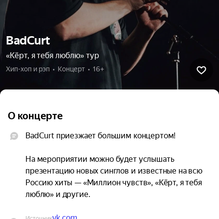
BadCurt
«Кёрт, я тебя люблю» тур
Хип-хоп и рэп  •  Концерт  •  16+
О концерте
BadCurt приезжает большим концертом!

На мероприятии можно будет услышать 
презентацию новых синглов и известные на всю 
Россию хиты — «Миллион чувств», «Кёрт, я тебя 
люблю» и другие.
vk.com
Источник