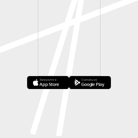
Загрузите в
Скачать из
App Store
Google Play