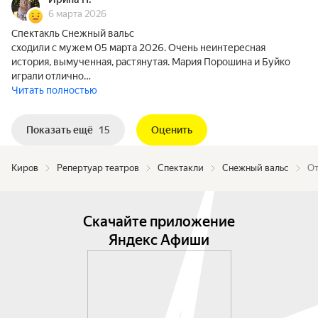
6 марта 2026
Спектакль Снежный вальс
сходили с мужем 05 марта 2026. Очень неинтересная
история, вымученная, растянутая. Мария Порошина и Буйко
играли отлично…
Читать полностью
Показать ещё
15
Оценить
Киров
Репертуар театров
Спектакли
Снежный вальс
От
Скачайте приложение
Яндекс Афиши