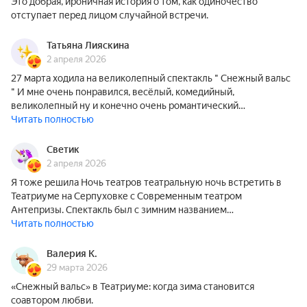
Это добрая, ироничная история о том, как одиночество
отступает перед лицом случайной встречи.
Татьяна Лияскина
2 апреля 2026
27 марта ходила на великолепный спектакль " Снежный вальс
" И мне очень понравился, весёлый, комедийный,
великолепный ну и конечно очень романтический…
Читать полностью
Светик
2 апреля 2026
Я тоже решила Ночь театров театральную ночь встретить в
Театриуме на Серпуховке с Современным театром
Антепризы. Спектакль был с зимним названием…
Читать полностью
Валерия К.
29 марта 2026
«Снежный вальс» в Театриуме: когда зима становится
соавтором любви.