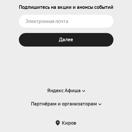
Подпишитесь на акции и анонсы событий
Далее
Яндекс Афиша
Партнёрам и организаторам
Справка
Пользовательское соглашение
Партнёрам и организаторам мероприятий
Киров
Подарочные сертификаты
Билетная система Яндекс Билеты