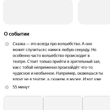
О событии
Сказка — это всегда про волшебство. А оно 
может случиться с нами в любую секунду. Но 
особенно часто волшебство происходит в 
театре. Стоит только прийти в зрительный зал, 
как с тобой непременно произойдёт что-то 
чудесное и необычное. Например, окажешься ты 
вдруг не в театре, а, скажем, в музее. И вот уже 
специально для тебя проводят экскурсию по 
55 минут
передвижному музею вятских сказок и 
рассказывают об экспонатах и музейных 
редкостях. А в следующую секунду вдруг 
окажется, что и музея никакого нет, а вокруг 