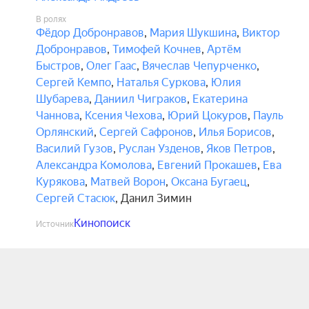
В ролях
Фёдор Добронравов
,
Мария Шукшина
,
Виктор
Добронравов
,
Тимофей Кочнев
,
Артём
Быстров
,
Олег Гаас
,
Вячеслав Чепурченко
,
Сергей Кемпо
,
Наталья Суркова
,
Юлия
Шубарева
,
Даниил Чиграков
,
Екатерина
Чаннова
,
Ксения Чехова
,
Юрий Цокуров
,
Пауль
Орлянский
,
Сергей Сафронов
,
Илья Борисов
,
Василий Гузов
,
Руслан Узденов
,
Яков Петров
,
Александра Комолова
,
Евгений Прокашев
,
Ева
Курякова
,
Матвей Ворон
,
Оксана Бугаец
,
Сергей Стасюк
,
Данил Зимин
Кинопоиск
Источник