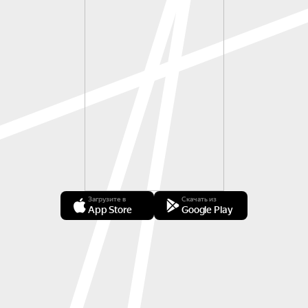
Загрузите в
Скачать из
App Store
Google Play