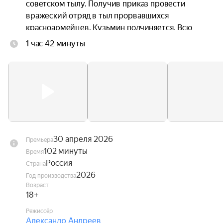
советском тылу. Получив приказ провести 
вражеский отряд в тыл прорвавшихся 
красноармейцев, Кузьмин подчиняется. Всю 
ночь он водит немцев сквозь метель по 
1 час 42 минуты
бездорожью, но враги не подозревают, что он 
задумал.
30 апреля 2026
Премьера
102 минуты
Время
Россия
Страна
2026
Год производства
Возраст
18+
Режиссёр
Александр Андреев