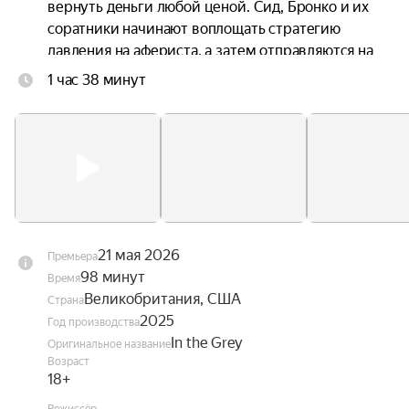
вернуть деньги любой ценой. Сид, Бронко и их 
соратники начинают воплощать стратегию 
давления на афериста, а затем отправляются на 
остров Салазара, где проявляют все свои навыки 
1 час 38 минут
обращения с оружием и взрывчаткой. Однако 
внезапно ситуация выходит из-под контроля.
21 мая 2026
Премьера
98 минут
Время
Великобритания, США
Страна
2025
Год производства
In the Grey
Оригинальное название
Возраст
18+