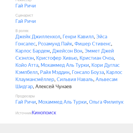
Режиссёр
Гай Ричи
Сценарист
Гай Ричи
В ролях
Джейк Джилленхол
,
Генри Кавилл
,
Эйса
Гонсалес
,
Розамунд Пайк
,
Фишер Стивенс
,
Карлос Бардем
,
Джейсон Вон
,
Эммет Джей
Скэнлэн
,
Кристофер Хивью
,
Кристиан Очоа
,
Койо Атта
,
Мохаммед Аль Турки
,
Кори Дуглас
Кэмпбелл
,
Райя Мэддин
,
Гонсало Боуза
,
Карлос
Клаумансмёллер
,
Сильвия Наваль
,
Альвесам
Шидгар
,
Алексей Чунаев
Продюсеры
Гай Ричи
,
Мохаммед Аль Турки
,
Ольга Филипук
Кинопоиск
Источник