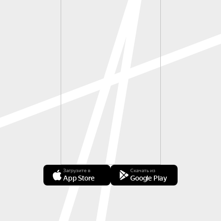
Загрузите в
Скачать из
App Store
Google Play