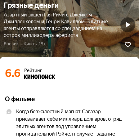
Грязные деньги
Азартный экшен Гая Ричи с Джейком
Джилленхолом и Генри Кавиллом. Элитные
агенты отправляются со спецзаданием на
остров миллиардера-афериста
Боевик  •  Кино  •  18+
6.6
Рейтинг
О фильме
Когда безжалостный магнат Салазар 
присваивает себе миллиард долларов, отряд 
элитных агентов под управлением 
проницательной Рэйчел получает задание 