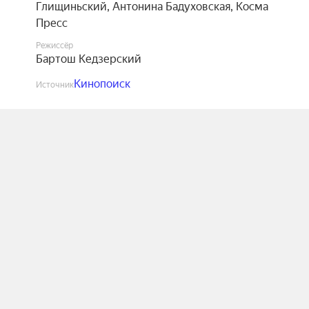
Глищиньский
,
Антонина Бадуховская
,
Косма
Пресс
Режиссёр
Бартош Кедзерский
Кинопоиск
Источник