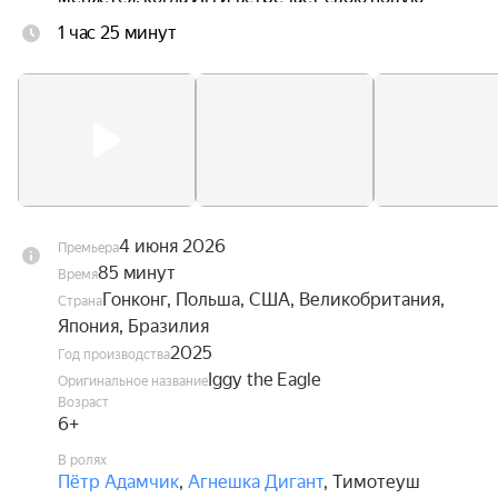
одноклассницу Ив, без ума влюблённую в 
1 час 25 минут
авиацию. Вдохновлённый её увлечением, он 
наконец обретает смелость взглянуть в глаза 
собственной мечте — и впервые в жизни 
расправить крылья.
4 июня 2026
Премьера
85 минут
Время
Гонконг, Польша, США, Великобритания,
Страна
Япония, Бразилия
2025
Год производства
Iggy the Eagle
Оригинальное название
Возраст
6+
В ролях
Пётр Адамчик
,
Агнешка Дигант
,
Тимотеуш