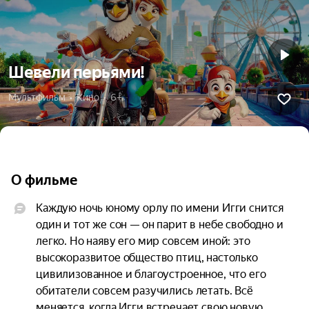
Шевели перьями!
Мультфильм  •  Кино  •  6+
О фильме
Каждую ночь юному орлу по имени Игги снится 
один и тот же сон — он парит в небе свободно и 
легко. Но наяву его мир совсем иной: это 
высокоразвитое общество птиц, настолько 
цивилизованное и благоустроенное, что его 
обитатели совсем разучились летать. Всё 
меняется, когда Игги встречает свою новую 