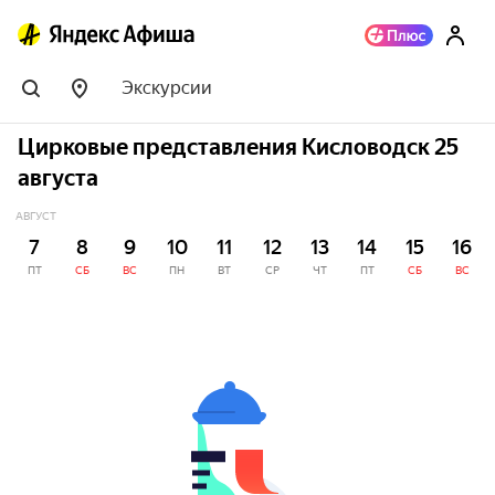
Экскурсии
Цирковые представления Кисловодск 25
августа
АВГУСТ
7
8
9
10
11
12
13
14
15
16
ПТ
СБ
ВС
ПН
ВТ
СР
ЧТ
ПТ
СБ
ВС