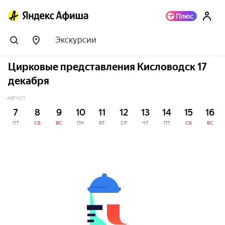
Экскурсии
Цирковые представления Кисловодск 17
декабря
АВГУСТ
7
8
9
10
11
12
13
14
15
16
ПТ
СБ
ВС
ПН
ВТ
СР
ЧТ
ПТ
СБ
ВС