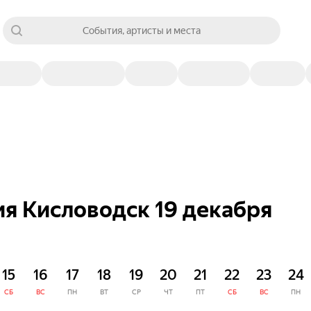
События, артисты и места
я Кисловодск 19 декабря
15
16
17
18
19
20
21
22
23
24
СБ
ВС
ПН
ВТ
СР
ЧТ
ПТ
СБ
ВС
ПН