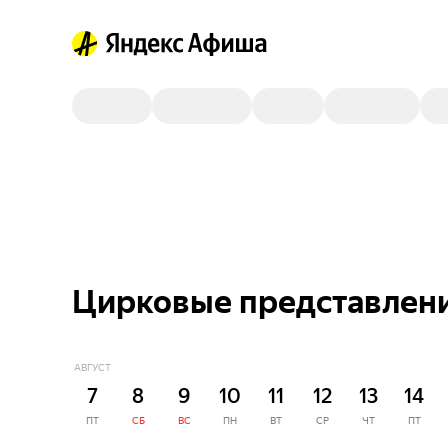
Цирковые представлени
АВГУСТ
7
8
9
10
11
12
13
14
ПТ
СБ
ВС
ПН
ВТ
СР
ЧТ
ПТ