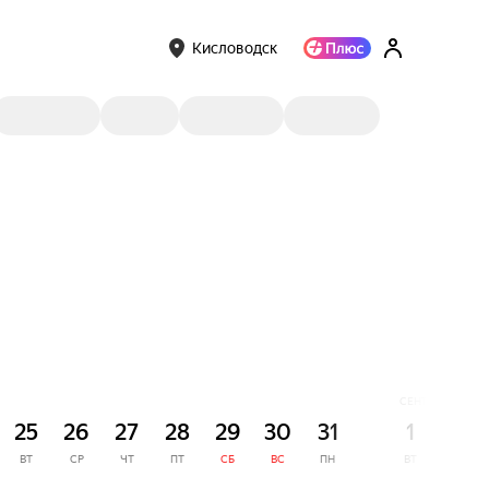
Кисловодск
СЕНТЯБРЬ
25
26
27
28
29
30
31
1
2
ВТ
СР
ЧТ
ПТ
СБ
ВС
ПН
ВТ
СР