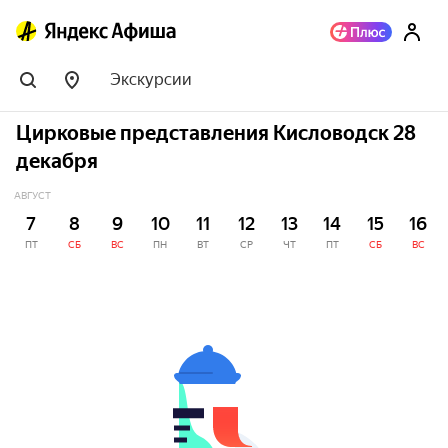
Экскурсии
Цирковые представления Кисловодск 28
декабря
АВГУСТ
7
8
9
10
11
12
13
14
15
16
ПТ
СБ
ВС
ПН
ВТ
СР
ЧТ
ПТ
СБ
ВС