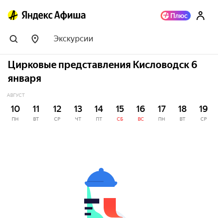
Экскурсии
Цирковые представления Кисловодск 6
января
АВГУСТ
10
11
12
13
14
15
16
17
18
19
ПН
ВТ
СР
ЧТ
ПТ
СБ
ВС
ПН
ВТ
СР