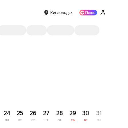
Кисловодск
СЕНТЯ
24
25
26
27
28
29
30
31
1
ПН
ВТ
СР
ЧТ
ПТ
СБ
ВС
ПН
ВТ