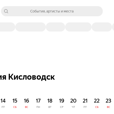
События, артисты и места
ия Кисловодск
14
15
16
17
18
19
20
21
22
23
ПТ
СБ
ВС
ПН
ВТ
СР
ЧТ
ПТ
СБ
ВС