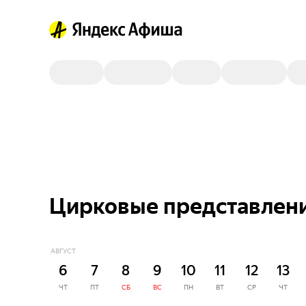
Цирковые представлен
АВГУСТ
6
7
8
9
10
11
12
13
ЧТ
ПТ
СБ
ВС
ПН
ВТ
СР
ЧТ