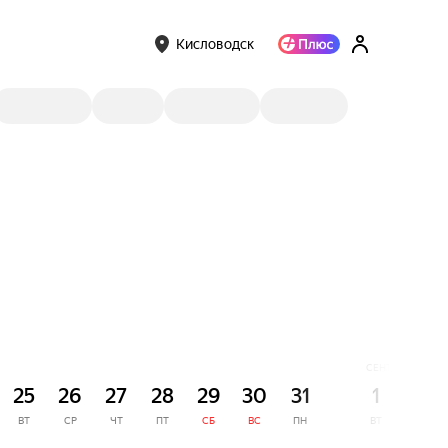
Кисловодск
СЕНТЯБРЬ
25
26
27
28
29
30
31
1
2
ВТ
СР
ЧТ
ПТ
СБ
ВС
ПН
ВТ
СР