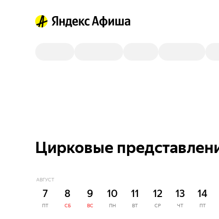
Цирковые представлени
АВГУСТ
7
8
9
10
11
12
13
14
ПТ
СБ
ВС
ПН
ВТ
СР
ЧТ
ПТ