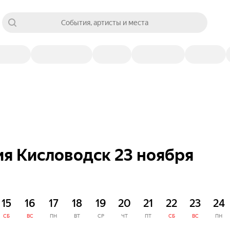
События, артисты и места
я Кисловодск 23 ноября
15
16
17
18
19
20
21
22
23
24
СБ
ВС
ПН
ВТ
СР
ЧТ
ПТ
СБ
ВС
ПН