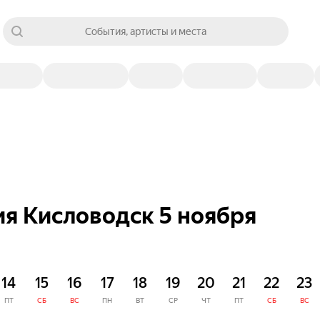
События, артисты и места
я Кисловодск 5 ноября
14
15
16
17
18
19
20
21
22
23
ПТ
СБ
ВС
ПН
ВТ
СР
ЧТ
ПТ
СБ
ВС