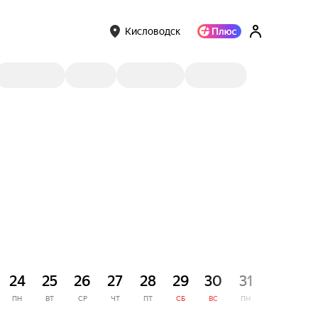
Кисловодск
СЕНТЯ
24
25
26
27
28
29
30
31
1
ПН
ВТ
СР
ЧТ
ПТ
СБ
ВС
ПН
ВТ