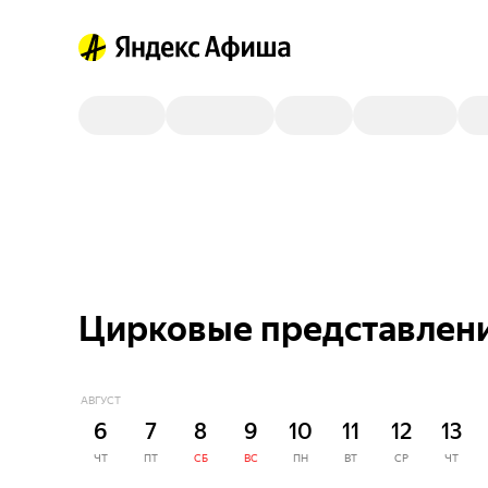
Цирковые представлени
АВГУСТ
6
7
8
9
10
11
12
13
ЧТ
ПТ
СБ
ВС
ПН
ВТ
СР
ЧТ