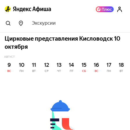
Экскурсии
Цирковые представления Кисловодск 10
октября
АВГУСТ
9
10
11
12
13
14
15
16
17
18
ВС
ПН
ВТ
СР
ЧТ
ПТ
СБ
ВС
ПН
ВТ