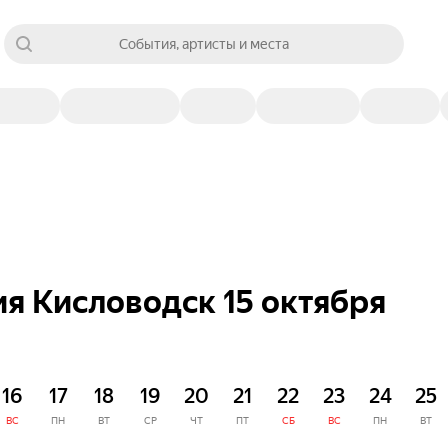
События, артисты и места
я Кисловодск 15 октября
16
17
18
19
20
21
22
23
24
25
ВС
ПН
ВТ
СР
ЧТ
ПТ
СБ
ВС
ПН
ВТ