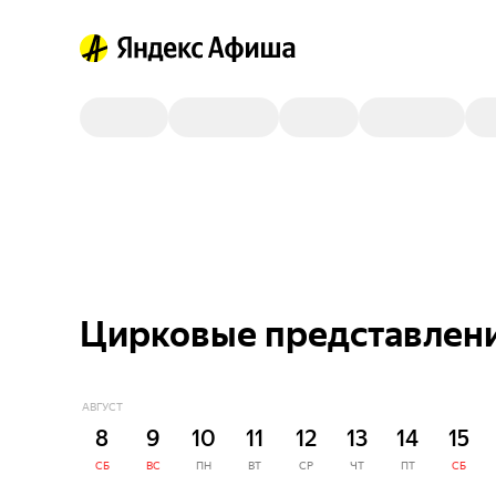
Цирковые представлени
АВГУСТ
8
9
10
11
12
13
14
15
СБ
ВС
ПН
ВТ
СР
ЧТ
ПТ
СБ