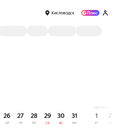
Кисловодск
СЕНТЯБРЬ
26
27
28
29
30
31
1
2
3
СР
ЧТ
ПТ
СБ
ВС
ПН
ВТ
СР
ЧТ