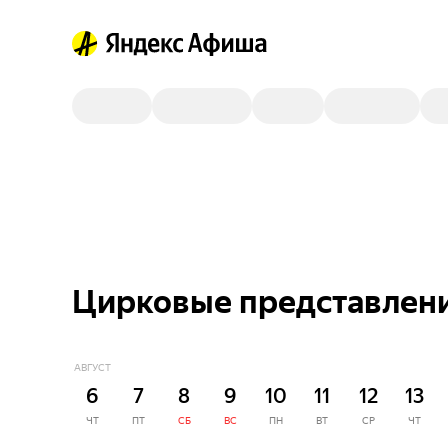
Цирковые представлени
АВГУСТ
6
7
8
9
10
11
12
13
ЧТ
ПТ
СБ
ВС
ПН
ВТ
СР
ЧТ