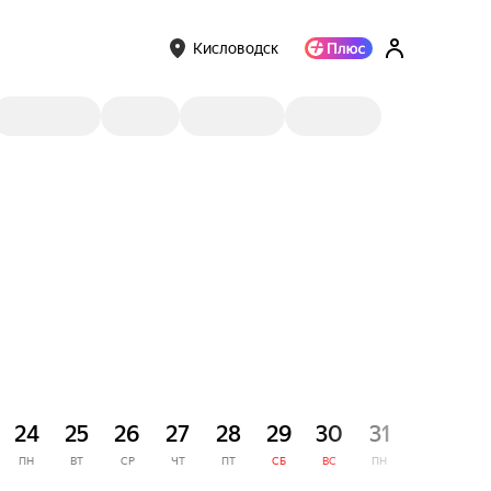
Кисловодск
СЕНТЯ
24
25
26
27
28
29
30
31
1
ПН
ВТ
СР
ЧТ
ПТ
СБ
ВС
ПН
ВТ