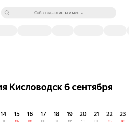
События, артисты и места
я Кисловодск 6 сентября
14
15
16
17
18
19
20
21
22
23
ПТ
СБ
ВС
ПН
ВТ
СР
ЧТ
ПТ
СБ
ВС