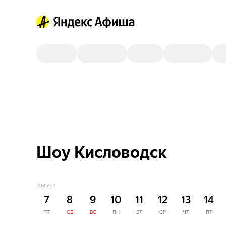
Шоу Кисловодск
АВГУСТ
7
8
9
10
11
12
13
14
ПТ
СБ
ВС
ПН
ВТ
СР
ЧТ
ПТ