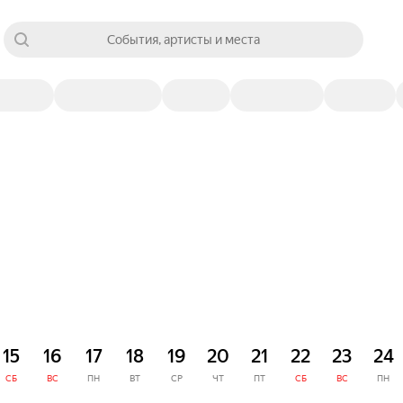
События, артисты и места
15
16
17
18
19
20
21
22
23
24
СБ
ВС
ПН
ВТ
СР
ЧТ
ПТ
СБ
ВС
ПН