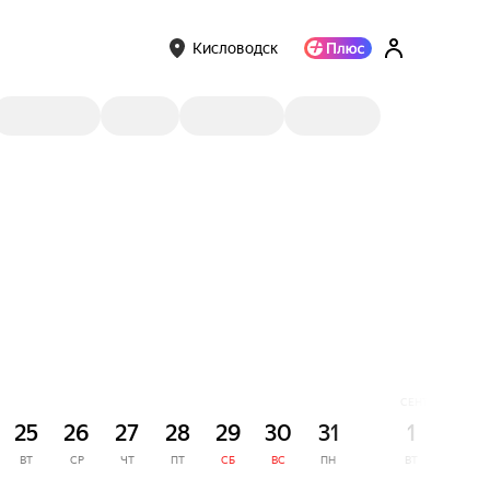
Кисловодск
СЕНТЯБРЬ
25
26
27
28
29
30
31
1
2
ВТ
СР
ЧТ
ПТ
СБ
ВС
ПН
ВТ
СР