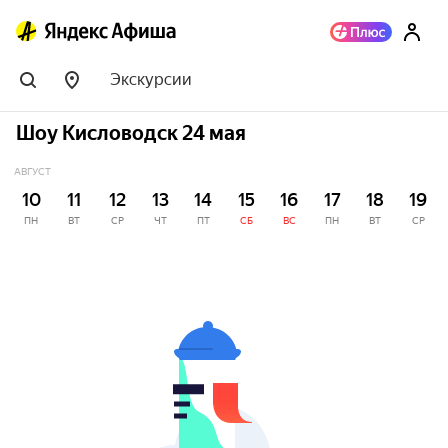
Экскурсии
Шоу Кисловодск 24 мая
АВГУСТ
10
11
12
13
14
15
16
17
18
19
ПН
ВТ
СР
ЧТ
ПТ
СБ
ВС
ПН
ВТ
СР