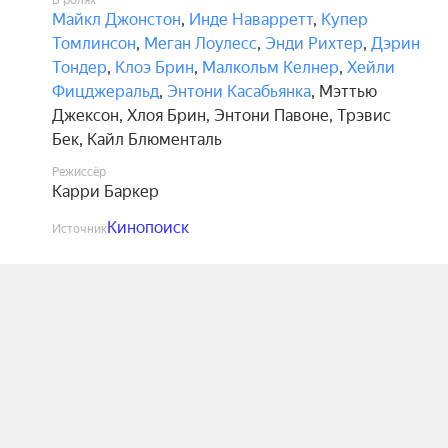
В ролях
Майкл Джонстон
,
Инде Наварретт
,
Купер
Томлинсон
,
Меган Лоулесс
,
Энди Рихтер
,
Дэрин
Тондер
,
Клоэ Брин
,
Малкольм Келнер
,
Хейли
Фицджеральд
,
Энтони Касабьянка
,
Мэттью
Джексон
,
Хлоя Брин
,
Энтони Павоне
,
Трэвис
Бек
,
Кайл Блюменталь
Режиссёр
Карри Баркер
Кинопоиск
Источник