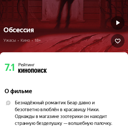
Обсессия
Ужасы  •  Кино  •  18+
7.1
Рейтинг
О фильме
Безнадёжный романтик Беар давно и 
безответно влюблён в красавицу Ники. 
Однажды в магазине эзотерики он находит 
странную безделушку — волшебную палочку. 