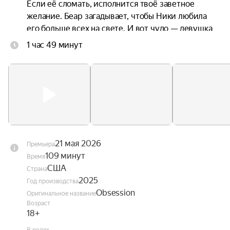
Если её сломать, исполнится твоё заветное 
желание. Беар загадывает, чтобы Ники любила 
его больше всех на свете. И вот чудо — девушка 
и правда в него влюбляется. Однако его счастью 
1 час 49 минут
быстро приходит конец — Ники буквально им 
одержима, а её знаки внимания становятся всё 
более пугающими. Оказывается, желание парня 
исполнилось, но совсем не так, как он мечтал.
21 мая 2026
Премьера
109 минут
Время
США
Страна
2025
Год производства
Obsession
Оригинальное название
Возраст
18+