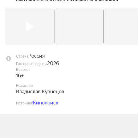
поддержке государства и помощи 
неравнодушных людей эти дети учатся не 
просто справляться с пережитым ужасом — они 
снова мечтают и верят. Психологи, вожатые и 
волонтёры шаг за шагом возвращают им 
способность доверять миру и жить полноценной 
жизнью.
Россия
Страна
2026
Год производства
Возраст
16+
Режиссёр
Владислав Кузнецов
Кинопоиск
Источник