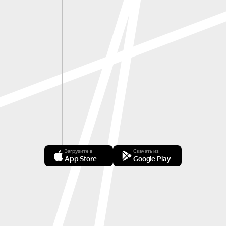
Загрузите в
Скачать из
App Store
Google Play