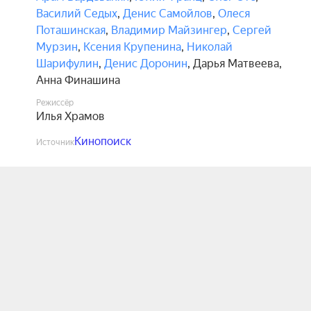
Василий Седых
,
Денис Самойлов
,
Олеся
Поташинская
,
Владимир Майзингер
,
Сергей
Мурзин
,
Ксения Крупенина
,
Николай
Шарифулин
,
Денис Доронин
,
Дарья Матвеева
,
Анна Финашина
Режиссёр
Илья Храмов
Кинопоиск
Источник