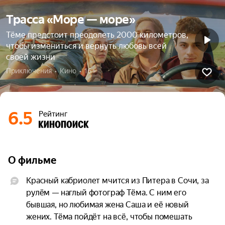
Трасса «Море — море»
Тёме предстоит преодолеть 2000 километров,
чтобы измениться и вернуть любовь всей
своей жизни
Приключения  •  Кино  •  16+
6.5
Рейтинг
О фильме
Красный кабриолет мчится из Питера в Сочи, за 
рулём — наглый фотограф Тёма. С ним его 
бывшая, но любимая жена Саша и её новый 
жених. Тёма пойдёт на всё, чтобы помешать 