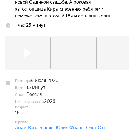
новой Сашиной свадьбе. А роковая 
автостопщица Кира, спасённая ребятами, 
поможет ему в этом. У Тёмы есть лишь один 
путь через всю страну, чтобы измениться и 
1 час 25 минут
вернуть любовь всей жизни — если не откажут 
тормоза.
9 июля 2026
Премьера
85 минут
Время
Россия
Страна
2026
Год производства
Возраст
16+
В ролях
Арам Вардеванян
,
Юлия Франц
,
Олег Отс
,