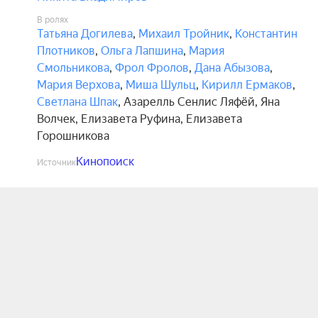
В ролях
Татьяна Догилева
,
Михаил Тройник
,
Константин
Плотников
,
Ольга Лапшина
,
Мария
Смольникова
,
Фрол Фролов
,
Дана Абызова
,
Мария Верхова
,
Миша Шульц
,
Кирилл Ермаков
,
Светлана Шпак
,
Азарелль Сенлис Ляфёй
,
Яна
Волчек
,
Елизавета Руфина
,
Елизавета
Горошникова
Кинопоиск
Источник