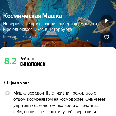
Космическая Машка
Невероятные приключения дочери космонавта
и её одноклассников в Петербурге
Комедия  •  Кино  •  12+
8.2
Рейтинг
О фильме
Машка все свои 11 лет жизни прожила со с 
отцом-космонавтом на космодроме. Она умеет 
управлять самолётом, лодкой и отвечать за 
себя, но не знает, как живут её сверстники. 