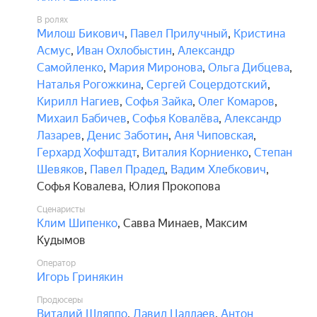
В ролях
Милош Бикович
,
Павел Прилучный
,
Кристина
Асмус
,
Иван Охлобыстин
,
Александр
Самойленко
,
Мария Миронова
,
Ольга Дибцева
,
Наталья Рогожкина
,
Сергей Соцердотский
,
Кирилл Нагиев
,
Софья Зайка
,
Олег Комаров
,
Михаил Бабичев
,
Софья Ковалёва
,
Александр
Лазарев
,
Денис Заботин
,
Аня Чиповская
,
Герхард Хофштадт
,
Виталия Корниенко
,
Степан
Шевяков
,
Павел Прадед
,
Вадим Хлебкович
,
Софья Ковалева
,
Юлия Прокопова
Сценаристы
Клим Шипенко
,
Савва Минаев
,
Максим
Кудымов
Оператор
Игорь Гринякин
Продюсеры
Виталий Шляппо
,
Давид Цаллаев
,
Антон