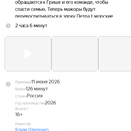
обращаются к Грише и его команде, чтобы 
спасти семью. Теперь мажоры будут 
перевоспитываться в эпоху Петра I: морские 
приключения и опасности заставят их 
2 часа 6 минут
переосмыслить своё собственное прошлое и 
осознать, что нет ничего важнее семьи.
11 июня 2026
Премьера
126 минут
Время
Россия
Страна
2026
Год производства
Возраст
16+
Режиссёр
Клим Шипенко