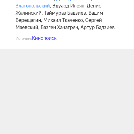
Златопольский
,
Эдуард Илоян
,
Денис
Жалинский
,
Таймураз Бадзиев
,
Вадим
Верещагин
,
Михаил Ткаченко
,
Сергей
Маевский
,
Вазген Хачатрян
,
Артур Бадзиев
Кинопоиск
Источник