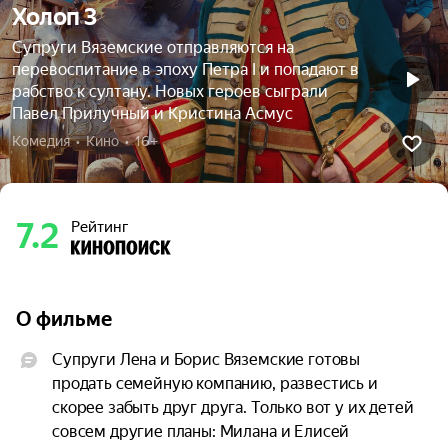
Холоп 3
Супруги Вяземские отправляются на
перевоспитание в эпоху Петра I и попадают в
рабство к султану. Новых героев сыграли
Павел Прилучный и Кристина Асмус
Комедия  •  Кино  •  16+
7.2
Рейтинг
О фильме
Супруги Лена и Борис Вяземские готовы 
продать семейную компанию, развестись и 
скорее забыть друг друга. Только вот у их детей 
совсем другие планы: Милана и Елисей 