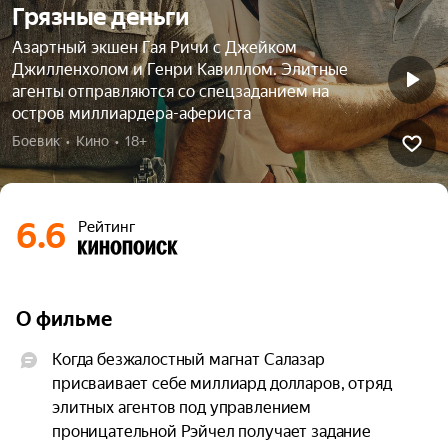
Грязные деньги
Азартный экшен Гая Ричи с Джейком
Джилленхолом и Генри Кавиллом. Элитные
агенты отправляются со спецзаданием на
остров миллиардера-афериста
Боевик  •  Кино  •  18+
6.6
Рейтинг
О фильме
Когда безжалостный магнат Салазар 
присваивает себе миллиард долларов, отряд 
элитных агентов под управлением 
проницательной Рэйчел получает задание 