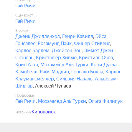
Режиссёр
Гай Ричи
Сценарист
Гай Ричи
В ролях
Джейк Джилленхол
,
Генри Кавилл
,
Эйса
Гонсалес
,
Розамунд Пайк
,
Фишер Стивенс
,
Карлос Бардем
,
Джейсон Вон
,
Эммет Джей
Скэнлэн
,
Кристофер Хивью
,
Кристиан Очоа
,
Койо Атта
,
Мохаммед Аль Турки
,
Кори Дуглас
Кэмпбелл
,
Райя Мэддин
,
Гонсало Боуза
,
Карлос
Клаумансмёллер
,
Сильвия Наваль
,
Альвесам
Шидгар
,
Алексей Чунаев
Продюсеры
Гай Ричи
,
Мохаммед Аль Турки
,
Ольга Филипук
Кинопоиск
Источник