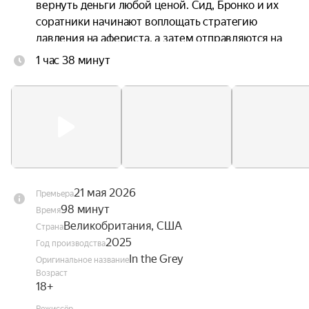
вернуть деньги любой ценой. Сид, Бронко и их 
соратники начинают воплощать стратегию 
давления на афериста, а затем отправляются на 
остров Салазара, где проявляют все свои навыки 
1 час 38 минут
обращения с оружием и взрывчаткой. Однако 
внезапно ситуация выходит из-под контроля.
21 мая 2026
Премьера
98 минут
Время
Великобритания, США
Страна
2025
Год производства
In the Grey
Оригинальное название
Возраст
18+