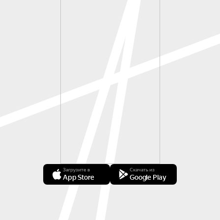
Загрузите в
Скачать из
App Store
Google Play