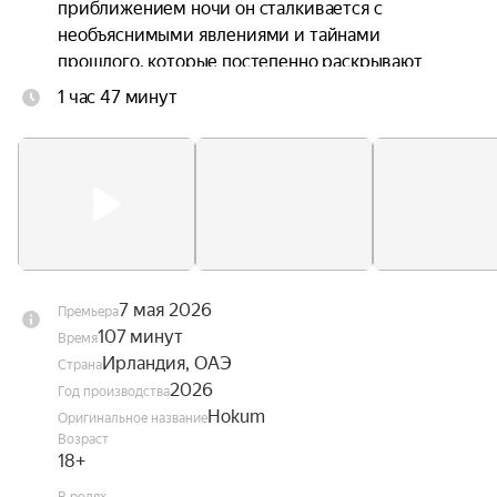
приближением ночи он сталкивается с 
необъяснимыми явлениями и тайнами 
прошлого, которые постепенно раскрывают 
зловещую природу этого уединённого уголка.
1 час 47 минут
7 мая 2026
Премьера
107 минут
Время
Ирландия, ОАЭ
Страна
2026
Год производства
Hokum
Оригинальное название
Возраст
18+