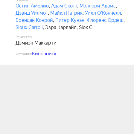
В ролях
Остин Амелио
,
Адам Скотт
,
Мэллори Адамс
,
Дэвид Уилмот
,
Майкл Патрик
,
Уилл О’Коннелл
,
Брендан Конрой
,
Питер Кунан
,
Флоренс Ордеш
,
Sioux Carroll
,
Эзра Карлайл
,
Siox C
Режиссёр
Дэмиэн Маккарти
Кинопоиск
Источник