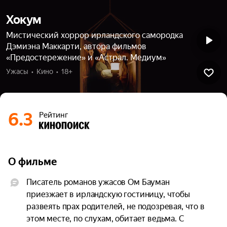
Хокум
Мистический хоррор ирландского самородка
Дэмиэна Маккарти, автора фильмов
«Предостережение» и «Астрал. Медиум»
Ужасы  •  Кино  •  18+
6.3
Рейтинг
О фильме
Писатель романов ужасов Ом Бауман 
приезжает в ирландскую гостиницу, чтобы 
развеять прах родителей, не подозревая, что в 
этом месте, по слухам, обитает ведьма. С 