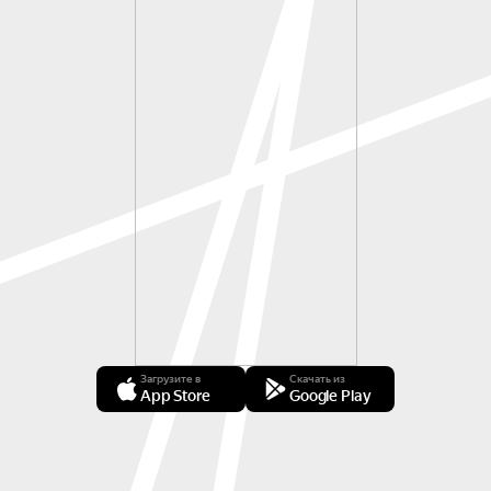
Загрузите в
Скачать из
App Store
Google Play