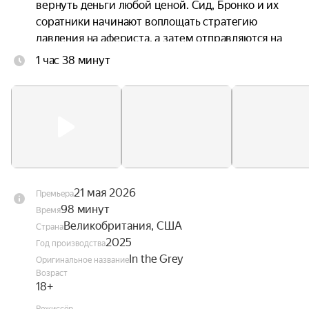
вернуть деньги любой ценой. Сид, Бронко и их 
соратники начинают воплощать стратегию 
давления на афериста, а затем отправляются на 
остров Салазара, где проявляют все свои навыки 
1 час 38 минут
обращения с оружием и взрывчаткой. Однако 
внезапно ситуация выходит из-под контроля.
21 мая 2026
Премьера
98 минут
Время
Великобритания, США
Страна
2025
Год производства
In the Grey
Оригинальное название
Возраст
18+