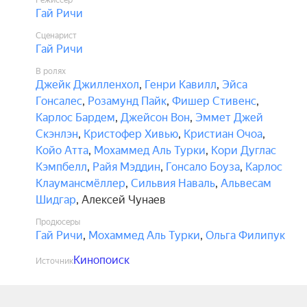
Режиссёр
Гай Ричи
Сценарист
Гай Ричи
В ролях
Джейк Джилленхол
,
Генри Кавилл
,
Эйса
Гонсалес
,
Розамунд Пайк
,
Фишер Стивенс
,
Карлос Бардем
,
Джейсон Вон
,
Эммет Джей
Скэнлэн
,
Кристофер Хивью
,
Кристиан Очоа
,
Койо Атта
,
Мохаммед Аль Турки
,
Кори Дуглас
Кэмпбелл
,
Райя Мэддин
,
Гонсало Боуза
,
Карлос
Клаумансмёллер
,
Сильвия Наваль
,
Альвесам
Шидгар
,
Алексей Чунаев
Продюсеры
Гай Ричи
,
Мохаммед Аль Турки
,
Ольга Филипук
Кинопоиск
Источник