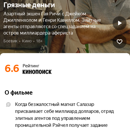
Грязные деньги
Азартный экшен Гая Ричи с Джейком
Джилленхолом и Генри Кавиллом. Элитные
агенты отправляются со спецзаданием на
остров миллиардера-афериста
Боевик  •  Кино  •  18+
6.6
Рейтинг
О фильме
Когда безжалостный магнат Салазар 
присваивает себе миллиард долларов, отряд 
элитных агентов под управлением 
проницательной Рэйчел получает задание 